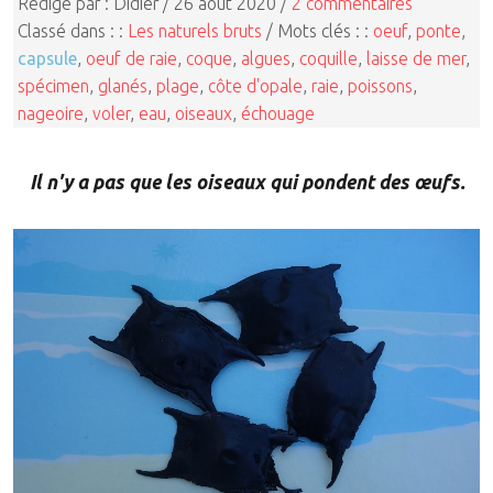
Rédigé par : Didier / 26 août 2020 /
2 commentaires
Classé dans : :
Les naturels bruts
/ Mots clés : :
oeuf
,
ponte
,
capsule
,
oeuf de raie
,
coque
,
algues
,
coquille
,
laisse de mer
,
spécimen
,
glanés
,
plage
,
côte d'opale
,
raie
,
poissons
,
nageoire
,
voler
,
eau
,
oiseaux
,
échouage
Il n'y a pas que les oiseaux qui pondent des œufs.