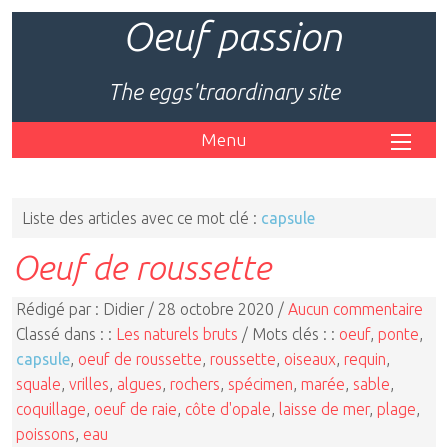
Oeuf passion
The eggs'traordinary site
Menu
Liste des articles avec ce mot clé :
capsule
Oeuf de roussette
Rédigé par : Didier / 28 octobre 2020 /
Aucun commentaire
Classé dans : :
Les naturels bruts
/ Mots clés : :
oeuf
,
ponte
,
capsule
,
oeuf de roussette
,
roussette
,
oiseaux
,
requin
,
squale
,
vrilles
,
algues
,
rochers
,
spécimen
,
marée
,
sable
,
coquillage
,
oeuf de raie
,
côte d'opale
,
laisse de mer
,
plage
,
poissons
,
eau