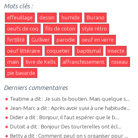
Mots clés :
effeuillage
dessin
humide
Burano
oeufs de coq
fils de coton
style rétro
fertilité
Gulliver
parodie
oeuf en verre
oeuf littéraire
coquetier
baptismal
insecte
main
livre de Kells
affranchissement
roseau
pie bavarde
Derniers commentaires
Teatime a dit : Je suis bi-boutien. Mais quelque s...
Jean-Marc a dit : Après avoir suivi à une habitude...
Didier a dit : Bonjour, il faut espérer que le b...
Dutoit a dit : Bonjour Des tourterelles ont écl...
Betty a dit : Comment peut on s organiser pour ...