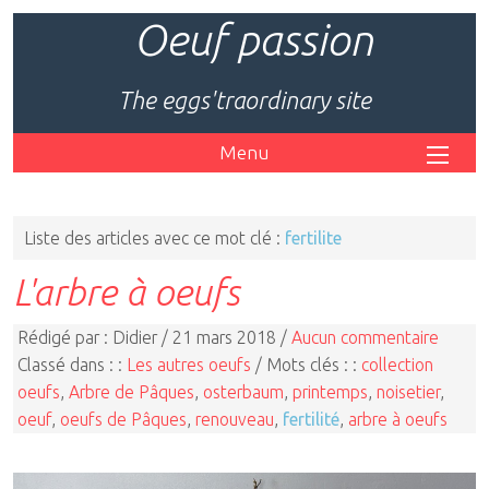
Oeuf passion
The eggs'traordinary site
Menu
Liste des articles avec ce mot clé :
fertilite
L'arbre à oeufs
Rédigé par : Didier / 21 mars 2018 /
Aucun commentaire
Classé dans : :
Les autres oeufs
/ Mots clés : :
collection
oeufs
,
Arbre de Pâques
,
osterbaum
,
printemps
,
noisetier
,
oeuf
,
oeufs de Pâques
,
renouveau
,
fertilité
,
arbre à oeufs