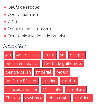
Oeufs de reptiles
Oeuf amigurumi
7-1-9
Ombre d'oeufs en verre
Oeuf d'oie à la fleur de lys (bis)
Mots clés :
jeu
Adam et Eve
jaune
vis
drogue
oeufs renaissance
Oeufs de guillemots
peintre italien
impérial
requin
oeufs de Pâques
domino
combat
François Boucher
Marcarille
sculpture
Chardin
existence
loisir créatif
extérieur