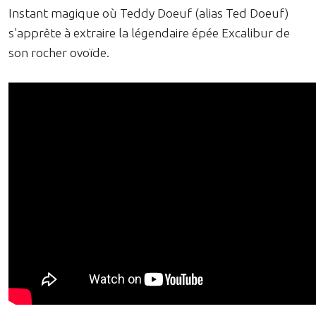
Instant magique où Teddy Doeuf (alias Ted Doeuf)
s'apprête à extraire la légendaire épée Excalibur de
son rocher ovoïde.