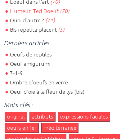
L'oeuf dans l'art
(70)
Humeur, Ted Doeuf
(70)
Quoi d'autre ?
(71)
Bis repetita placent
(5)
Derniers articles
Oeufs de reptiles
Oeuf amigurumi
7-1-9
Ombre d'oeufs en verre
Oeuf d'oie à la fleur de lys (bis)
Mots clés :
original
attributs
expressions faciales
oeufs en fer
méditerranée
oeuf peint de l'intérieur
coquille St Jacques