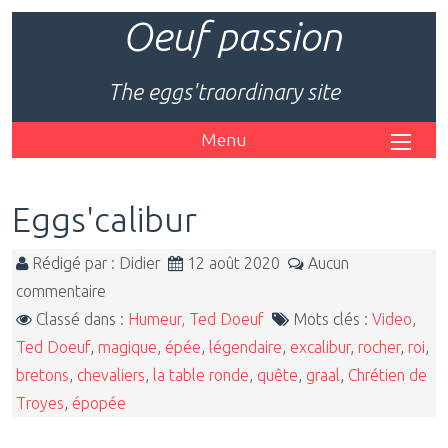
Oeuf passion
The eggs'traordinary site
Menu
Eggs'calibur
Rédigé par : Didier
12 août 2020
Aucun
commentaire
Classé dans :
Humeur, Ted Doeuf
Mots clés :
Video
,
Ted Doeuf
,
magique
,
épée
,
légendaire
,
excalibur
,
rocher
,
roi
,
bretons
,
chevaliers
,
la table ronde
,
quête
,
graal
,
Chrétien de
Troyes
,
épopée