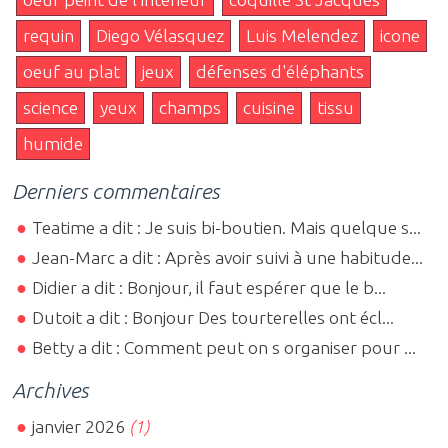
requin
Diego Vélasquez
Luis Melendez
icone
oeuf au plat
jeux
défenses d'éléphants
science
yeux
champs
cuisine
tissu
humide
Derniers commentaires
Teatime a dit : Je suis bi-boutien. Mais quelque s...
Jean-Marc a dit : Après avoir suivi à une habitude...
Didier a dit : Bonjour, il faut espérer que le b...
Dutoit a dit : Bonjour Des tourterelles ont écl...
Betty a dit : Comment peut on s organiser pour ...
Archives
janvier 2026
(1)