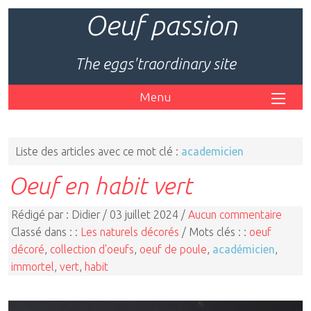
Oeuf passion
The eggs'traordinary site
Menu
Liste des articles avec ce mot clé :
academicien
Oeuf en habit vert
Rédigé par : Didier / 03 juillet 2024 /
Aucun commentaire
Classé dans : :
Les naturels décorés
/ Mots clés : :
oeuf
décoré
,
collection d'oeufs
,
oeuf de poule
,
académicien
,
immortel
,
vert
,
habit