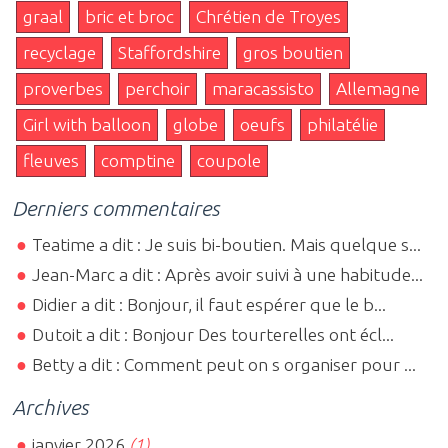
graal
bric et broc
Chrétien de Troyes
recyclage
Staffordshire
gros boutien
proverbes
perchoir
maracassisto
Allemagne
Girl with balloon
globe
oeufs
philatélie
fleuves
comptine
coupole
Derniers commentaires
Teatime a dit : Je suis bi-boutien. Mais quelque s...
Jean-Marc a dit : Après avoir suivi à une habitude...
Didier a dit : Bonjour, il faut espérer que le b...
Dutoit a dit : Bonjour Des tourterelles ont écl...
Betty a dit : Comment peut on s organiser pour ...
Archives
janvier 2026
(1)