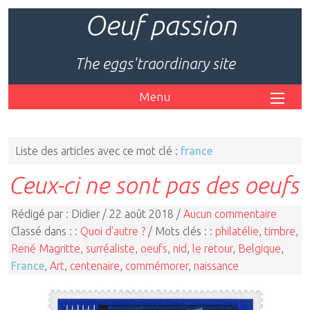
Oeuf passion
The eggs'traordinary site
Menu
Liste des articles avec ce mot clé :
france
Ceux-ci ne sont pas des oeufs
Rédigé par : Didier / 22 août 2018 /
Aucun commentaire
Classé dans : :
Quoi d'autre ?
/ Mots clés : :
philatélie
,
timbre
,
René Magritte
,
surréaliste
,
oeufs
,
nid
,
le retour
,
Belgique
,
France
,
Art
,
centenaire
,
commémorer
,
naissance