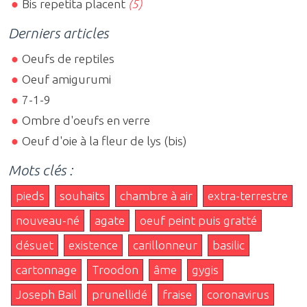
Bis repetita placent
(5)
Derniers articles
Oeufs de reptiles
Oeuf amigurumi
7-1-9
Ombre d'oeufs en verre
Oeuf d'oie à la fleur de lys (bis)
Mots clés :
pieds
souhaits
chambre à air
extra-terrestre
nouveau-né
agate
oeuf peint puis gratté
désuet
existence
carillonneur
basilic
cartonnage
Troodon
âme
gygis
Joseph Bail
prunellidé
fraise
coronavirus