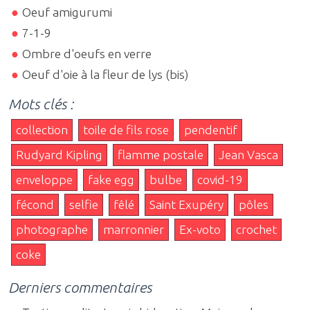
Oeuf amigurumi
7-1-9
Ombre d'oeufs en verre
Oeuf d'oie à la fleur de lys (bis)
Mots clés :
collection
toile de fils rose
pendentif
Rudyard Kipling
flamme postale
Jean Vasca
enveloppe
fake egg
bulbe
covid-19
fécond
selfie
fêlé
Saint Exupéry
pôles
photographe
marronnier
Ex-voto
crochet
coke
Derniers commentaires