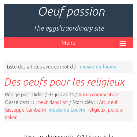
Oeuf passion
The eggs'traordinary site
Menu
Liste des articles avec ce mot clé :
musee-du-louvre
Des oeufs pour les religieux
Rédigé par : Didier / 05 juin 2024 /
Aucun commentaire
Classé dans : :
L'oeuf dans l'art
/ Mots clés : :
Art
,
oeuf
,
Giuseppe Gambarini
,
musée du Louvre
,
religieux
,
peintre
italien
Peinture de genre du XVIII ème siècle