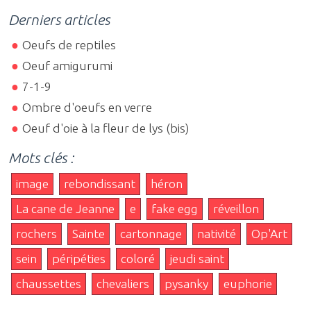
Derniers articles
Oeufs de reptiles
Oeuf amigurumi
7-1-9
Ombre d'oeufs en verre
Oeuf d'oie à la fleur de lys (bis)
Mots clés :
image
rebondissant
héron
La cane de Jeanne
e
fake egg
réveillon
rochers
Sainte
cartonnage
nativité
Op'Art
sein
péripéties
coloré
jeudi saint
chaussettes
chevaliers
pysanky
euphorie