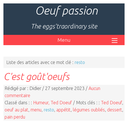
Oeuf passion
The eggs'traordinary site
Menu
Liste des articles avec ce mot clé :
resto
C'est goût'oeufs
Rédigé par : Didier / 27 septembre 2023 /
Aucun
commentaire
Classé dans : :
Humeur, Ted Doeuf
/ Mots clés : :
Ted Doeuf
,
oeuf au plat
,
menu
,
resto
,
appétit
,
légumes oubliés
,
dessert
,
pain perdu