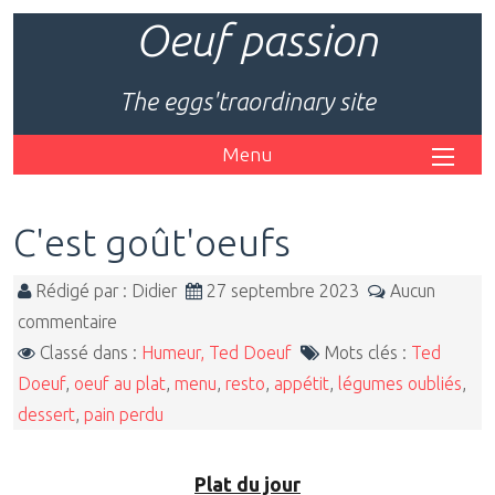
Oeuf passion
The eggs'traordinary site
Menu
C'est goût'oeufs
Rédigé par : Didier
27 septembre 2023
Aucun
commentaire
Classé dans :
Humeur, Ted Doeuf
Mots clés :
Ted
Doeuf
,
oeuf au plat
,
menu
,
resto
,
appétit
,
légumes oubliés
,
dessert
,
pain perdu
Plat du jour