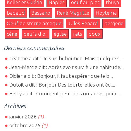
Keller et Guérin
Naples
oeuf au plat
thuya
badaud
Bassano
René Magritte
Hoytema
Oeuf de sterne arctique
Jules Renard
bergerie
cène
oeufs d'or
église
rats
doux
Derniers commentaires
Teatime a dit : Je suis bi-boutien. Mais quelque s...
Jean-Marc a dit : Après avoir suivi à une habitude...
Didier a dit : Bonjour, il faut espérer que le b...
Dutoit a dit : Bonjour Des tourterelles ont écl...
Betty a dit : Comment peut on s organiser pour ...
Archives
janvier 2026
(1)
octobre 2025
(1)