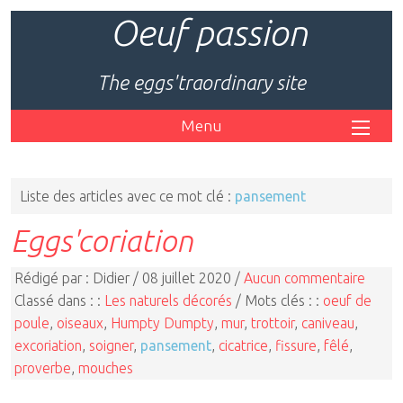
Oeuf passion
The eggs'traordinary site
Menu
Liste des articles avec ce mot clé :
pansement
Eggs'coriation
Rédigé par : Didier / 08 juillet 2020 /
Aucun commentaire
Classé dans : :
Les naturels décorés
/ Mots clés : :
oeuf de
poule
,
oiseaux
,
Humpty Dumpty
,
mur
,
trottoir
,
caniveau
,
excoriation
,
soigner
,
pansement
,
cicatrice
,
fissure
,
fêlé
,
proverbe
,
mouches