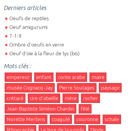
Derniers articles
Oeufs de reptiles
Oeuf amigurumi
7-1-9
Ombre d'oeufs en verre
Oeuf d'oie à la fleur de lys (bis)
Mots clés :
empereur
enfant
conte arabe
maire
musée Cognacq-Jay
Pierre Soulages
paysage
crétacé
cire d'abeille
mère
rocher
Jean Baptiste Siméon Chardin
fêlé
Norette Mertens
coagulé
couronne
schale
lithographie
Le livre de la jungle
Dinde