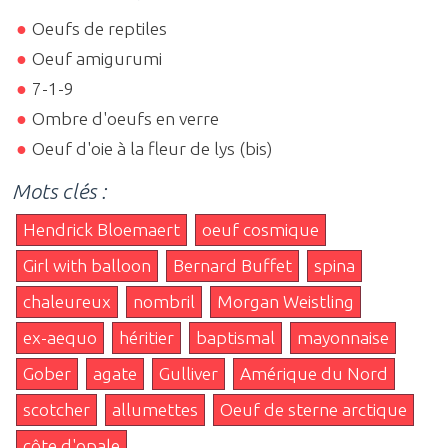
Oeufs de reptiles
Oeuf amigurumi
7-1-9
Ombre d'oeufs en verre
Oeuf d'oie à la fleur de lys (bis)
Mots clés :
Hendrick Bloemaert
oeuf cosmique
Girl with balloon
Bernard Buffet
spina
chaleureux
nombril
Morgan Weistling
ex-aequo
héritier
baptismal
mayonnaise
Gober
agate
Gulliver
Amérique du Nord
scotcher
allumettes
Oeuf de sterne arctique
côte d'opale