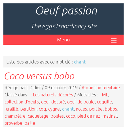
Oeuf passion
The eggs'traordinary site
Menu
Liste des articles avec ce mot clé :
chant
Coco versus bobo
Rédigé par : Didier / 09 octobre 2019 /
Aucun commentaire
Classé dans : :
Les naturels décorés
/ Mots clés : :
ML
,
collection d'oeufs
,
oeuf décoré
,
oeuf de poule
,
coquille
,
ruralité
,
partition
,
coq
,
cygne
,
chant
,
notes
,
portée
,
bobos
,
champêtre
,
caquetage
,
poules
,
coco
,
pied de nez
,
matinal
,
proverbe
,
paille