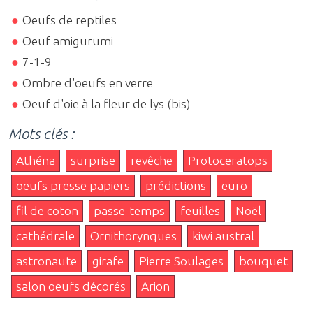
Oeufs de reptiles
Oeuf amigurumi
7-1-9
Ombre d'oeufs en verre
Oeuf d'oie à la fleur de lys (bis)
Mots clés :
Athéna
surprise
revêche
Protoceratops
oeufs presse papiers
prédictions
euro
fil de coton
passe-temps
feuilles
Noël
cathédrale
Ornithorynques
kiwi austral
astronaute
girafe
Pierre Soulages
bouquet
salon oeufs décorés
Arion