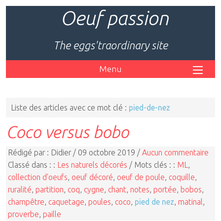
Oeuf passion
The eggs'traordinary site
Menu
Liste des articles avec ce mot clé :
pied-de-nez
Coco versus bobo
Rédigé par : Didier / 09 octobre 2019 /
Aucun commentaire
Classé dans : :
Les naturels décorés
/ Mots clés : :
ML
,
collection d'oeufs
,
oeuf décoré
,
oeuf de poule
,
coquille
,
ruralité
,
partition
,
coq
,
cygne
,
chant
,
notes
,
portée
,
bobos
,
champêtre
,
caquetage
,
poules
,
coco
,
pied de nez
,
matinal
,
proverbe
,
paille