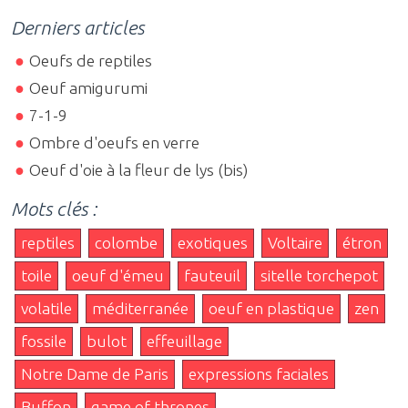
Derniers articles
Oeufs de reptiles
Oeuf amigurumi
7-1-9
Ombre d'oeufs en verre
Oeuf d'oie à la fleur de lys (bis)
Mots clés :
reptiles
colombe
exotiques
Voltaire
étron
toile
oeuf d'émeu
fauteuil
sitelle torchepot
volatile
méditerranée
oeuf en plastique
zen
fossile
bulot
effeuillage
Notre Dame de Paris
expressions faciales
Buffon
game of thrones