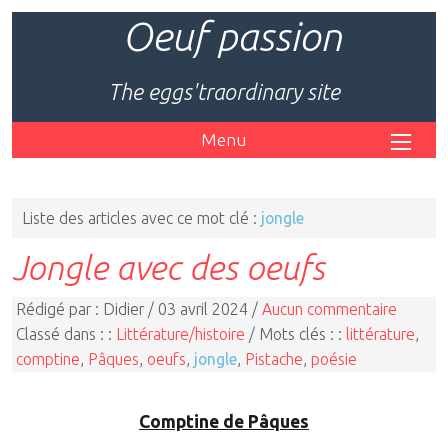
Oeuf passion
The eggs'traordinary site
Menu
Liste des articles avec ce mot clé :
jongle
Jongle avec des oeufs
Rédigé par : Didier / 03 avril 2024 /
Aucun commentaire
Classé dans : :
Littérature/histoire
/ Mots clés : :
littérature
,
comptine
,
Pâques
,
oeufs
,
jongle
,
Pistache
,
poésie
Comptine de Pâques