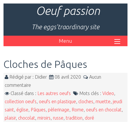
Oeuf passion
The eggs'traordinary site
Menu
Cloches de Pâques
Rédigé par : Didier
08 avril 2020
Aucun
commentaire
Classé dans :
Les autres oeufs
Mots clés :
Video
,
collection oeufs
,
oeufs en plastique
,
cloches
,
muette
,
jeudi
saint
,
église
,
Pâques
,
pèlerinage
,
Rome
,
oeufs en chocolat
,
plaisir
,
chocolat
,
miroirs
,
russe
,
tradition
,
doré