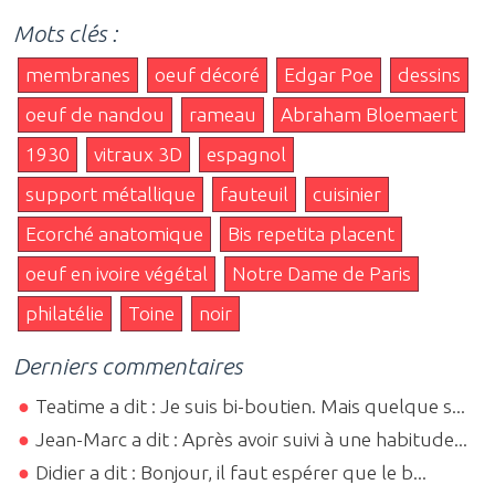
Mots clés :
membranes
oeuf décoré
Edgar Poe
dessins
oeuf de nandou
rameau
Abraham Bloemaert
1930
vitraux 3D
espagnol
support métallique
fauteuil
cuisinier
Ecorché anatomique
Bis repetita placent
oeuf en ivoire végétal
Notre Dame de Paris
philatélie
Toine
noir
Derniers commentaires
Teatime a dit : Je suis bi-boutien. Mais quelque s...
Jean-Marc a dit : Après avoir suivi à une habitude...
Didier a dit : Bonjour, il faut espérer que le b...