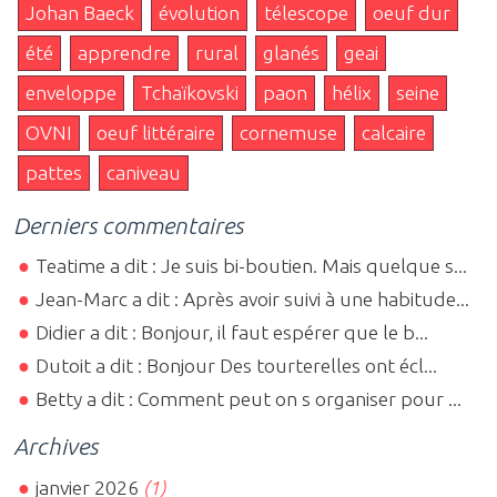
Johan Baeck
évolution
télescope
oeuf dur
été
apprendre
rural
glanés
geai
enveloppe
Tchaïkovski
paon
hélix
seine
OVNI
oeuf littéraire
cornemuse
calcaire
pattes
caniveau
Derniers commentaires
Teatime a dit : Je suis bi-boutien. Mais quelque s...
Jean-Marc a dit : Après avoir suivi à une habitude...
Didier a dit : Bonjour, il faut espérer que le b...
Dutoit a dit : Bonjour Des tourterelles ont écl...
Betty a dit : Comment peut on s organiser pour ...
Archives
janvier 2026
(1)