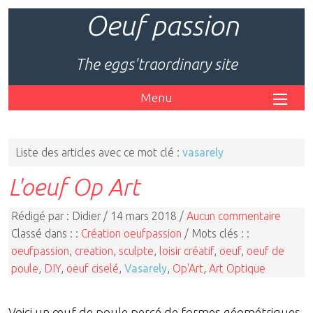
Oeuf passion
The eggs'traordinary site
Menu
Liste des articles avec ce mot clé :
vasarely
L'oeuf Op Art
Rédigé par : Didier / 14 mars 2018 /
Aucun commentaire
Classé dans : :
Création oeufpassion
/ Mots clés : :
oeufpassion
,
creation
,
sculpte
,
loisir créatif
,
oeuf
,
oeuf de
poule
,
DIY
,
oeuf ciselé
,
Vasarely
,
Op'Art
,
Art Optique
Voici un œuf de poule percé de formes géométriques