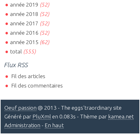
année 2019
(52)
année 2018
(52)
année 2017
(52)
année 2016
(52)
année 2015
(62)
total
(555)
Flux RSS
Fil des articles
Fil des commentaires
Oeuf passion
@ 2013 - The eggs'traordinary site
Généré par
PluXml
en 0.083s - Thème par
kamea.net
Administration
-
En haut