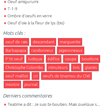
Oeuf amigurumi
7-1-9
Ombre d'oeufs en verre
Oeuf d'oie à la fleur de lys (bis)
Mots clés :
oeuf de raie
descendant
marguerite
Barbapapa
randonneur
pigeonneaux
P'tit oeuf
ludique
édifice
coupe
bouillore
Christophe Colombs
minuteurs
bris
glanés
oeuf maillot
cri
oeufs de tinamou du Chili
montre
journal
Derniers commentaires
Teatime a dit : Je suis bi-boutien. Mais quelque s...