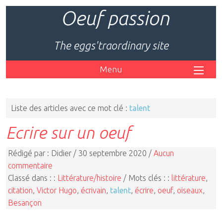
Oeuf passion
The eggs'traordinary site
Menu
Liste des articles avec ce mot clé :
talent
Ecrire sur un oeuf
Rédigé par : Didier / 30 septembre 2020 /
Aucun
commentaire
Classé dans : :
Littérature/histoire
/ Mots clés : :
littérature
,
citation
,
Victor Hugo
,
écrivain
,
talent
,
écrire
,
oeuf
,
oiseaux
,
Besançon