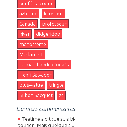
oeuf à la coque
aztèque
le retour
Canada
professeur
hiver
didgeridoo
monotrème
Madame T
La marchande d'oeufs
Henri Salvador
plus-value
tringle
Bilbon Sacquet
ze
Derniers commentaires
Teatime a dit : Je suis bi-
boutien. Mais quelque s...