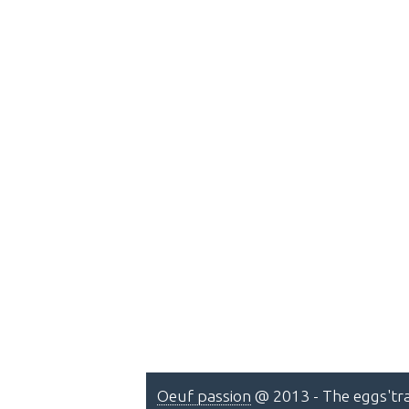
Oeuf passion
@ 2013 - The eggs'tra