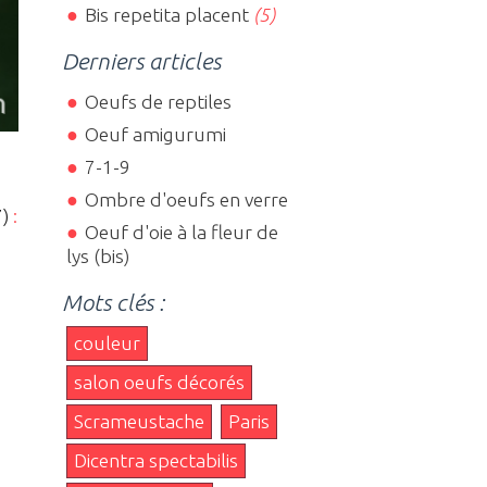
Bis repetita placent
(5)
Derniers articles
Oeufs de reptiles
Oeuf amigurumi
7-1-9
Ombre d'oeufs en verre
7)
:
Oeuf d'oie à la fleur de
lys (bis)
Mots clés :
couleur
salon oeufs décorés
Scrameustache
Paris
Dicentra spectabilis