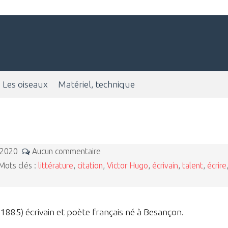
Les oiseaux
Matériel, technique
 2020
Aucun commentaire
ots clés :
littérature
,
citation
,
Victor Hugo
,
écrivain
,
talent
,
écrire
1885) écrivain et poète français né à Besançon.