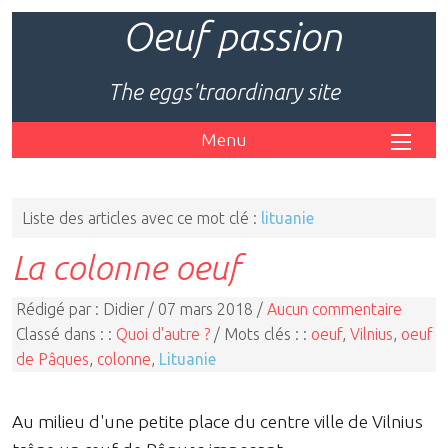
Oeuf passion
The eggs'traordinary site
Menu
Liste des articles avec ce mot clé :
lituanie
La colonne oeuf
Rédigé par : Didier / 07 mars 2018 /
Aucun commentaire
Classé dans : :
Quoi d'autre ?
/ Mots clés : :
oeuf
,
Vilnius
,
oeuf
de Pâques
,
colonne
,
Lituanie
Au milieu d'une petite place du centre ville de Vilnius