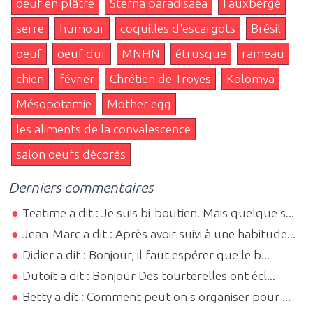
oeuf en plâtre
Sterna paradisaea
Fauxbergé
serre
humour
coquilles d'escargots
Brésil
oeuf
oeuf dur
MNHN
étrusque
rameau
chien
février
Chrétien de Troyes
Kolomya
Mésopotamie
Mother egg
les aliments de la convalescence
salon oeufs décorés
Derniers commentaires
Teatime a dit : Je suis bi-boutien. Mais quelque s...
Jean-Marc a dit : Après avoir suivi à une habitude...
Didier a dit : Bonjour, il faut espérer que le b...
Dutoit a dit : Bonjour Des tourterelles ont écl...
Betty a dit : Comment peut on s organiser pour ...