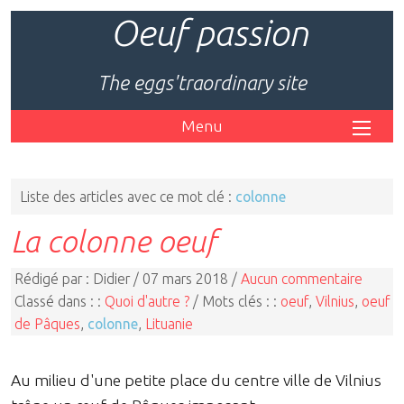
Oeuf passion
The eggs'traordinary site
Menu
Liste des articles avec ce mot clé :
colonne
La colonne oeuf
Rédigé par : Didier / 07 mars 2018 /
Aucun commentaire
Classé dans : :
Quoi d'autre ?
/ Mots clés : :
oeuf
,
Vilnius
,
oeuf
de Pâques
,
colonne
,
Lituanie
Au milieu d'une petite place du centre ville de Vilnius