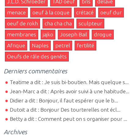
J.L.D. Schroeder
TAD oeuf
bris
délavé
menace
oeuf à la coque
crétacé
oeuf dur
oeuf de rokh
cha cha cha
sculpteur
membranes
jajko
Joseph Bail
drogue
Afrique
Naples
petrel
fertilité
Oeufs de râle des genêts
Derniers commentaires
Teatime a dit : Je suis bi-boutien. Mais quelque s...
Jean-Marc a dit : Après avoir suivi à une habitude...
Didier a dit : Bonjour, il faut espérer que le b...
Dutoit a dit : Bonjour Des tourterelles ont écl...
Betty a dit : Comment peut on s organiser pour ...
Archives