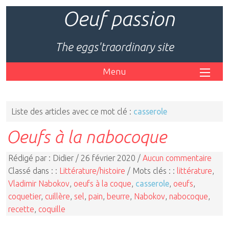
Oeuf passion
The eggs'traordinary site
Menu
Liste des articles avec ce mot clé :
casserole
Oeufs à la nabocoque
Rédigé par : Didier / 26 février 2020 /
Aucun commentaire
Classé dans : :
Littérature/histoire
/ Mots clés : :
littérature
,
Vladimir Nabokov
,
oeufs à la coque
,
casserole
,
oeufs
,
coquetier
,
cuillère
,
sel
,
pain
,
beurre
,
Nabokov
,
nabocoque
,
recette
,
coquille