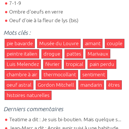
7-1-9
Ombre d'oeufs en verre
Oeuf d'oie à la fleur de lys (bis)
Mots clés :
pie bavarde
Musée du Louvre
aimant
couple
peintre italien
drogue
pattes
Marivaux
Luis Melendez
février
tropical
pain perdu
chambre à air
thermocollant
sentiment
oeuf astral
Gordon Mitchell
mandarin
êtres
histoires naturelles
Derniers commentaires
Teatime a dit : Je suis bi-boutien. Mais quelque s...
Jean-Marc a dit : Après avoir suivi à une habitude...