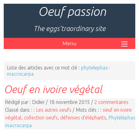
Oeuf passion
The eggs'traordinary site
Menu
Liste des articles avec ce mot clé :
phytelephas-
macrocarpa
Oeuf en ivoire végétal
Rédigé par : Didier / 18 novembre 2015 /
2 commentaires
Classé dans : :
Les autres oeufs
/ Mots clés : :
oeuf en ivoire
végétal
,
collection oeufs
,
défenses d'éléphants
,
Phytéléphas
macrocarpa