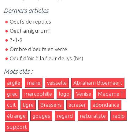
Derniers articles
Oeufs de reptiles
Oeuf amigurumi
7-1-9
Ombre d'oeufs en verre
Oeuf d'oie à la fleur de lys (bis)
Mots clés :
argile
maire
vaisselle
Abraham Bloemaert
grec
marcophilie
logo
Venise
Madame T
cuit
tigre
Brassens
écraser
abondance
étrange
gouges
regard
naturaliste
radio
support