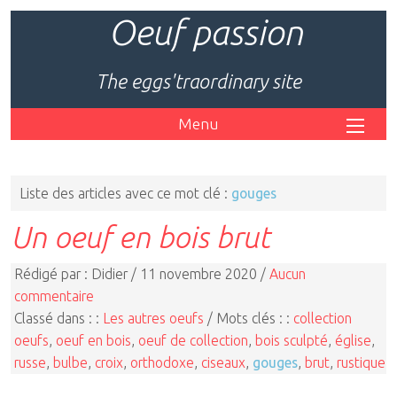
Oeuf passion
The eggs'traordinary site
Menu
Liste des articles avec ce mot clé :
gouges
Un oeuf en bois brut
Rédigé par : Didier / 11 novembre 2020 /
Aucun
commentaire
Classé dans : :
Les autres oeufs
/ Mots clés : :
collection
oeufs
,
oeuf en bois
,
oeuf de collection
,
bois sculpté
,
église
,
russe
,
bulbe
,
croix
,
orthodoxe
,
ciseaux
,
gouges
,
brut
,
rustique