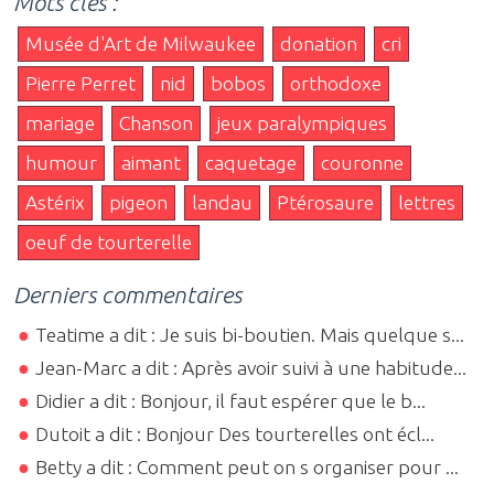
Mots clés :
Musée d'Art de Milwaukee
donation
cri
Pierre Perret
nid
bobos
orthodoxe
mariage
Chanson
jeux paralympiques
humour
aimant
caquetage
couronne
Astérix
pigeon
landau
Ptérosaure
lettres
oeuf de tourterelle
Derniers commentaires
Teatime a dit : Je suis bi-boutien. Mais quelque s...
Jean-Marc a dit : Après avoir suivi à une habitude...
Didier a dit : Bonjour, il faut espérer que le b...
Dutoit a dit : Bonjour Des tourterelles ont écl...
Betty a dit : Comment peut on s organiser pour ...