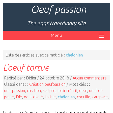
Oeuf passion
The eggs'traordinary site
Menu
Liste des articles avec ce mot clé :
chelonien
L'oeuf tortue
Rédigé par : Didier / 24 octobre 2018 /
Aucun commentaire
Classé dans : :
Création oeufpassion
/ Mots clés : :
oeufpassion
,
creation
,
sculpte
,
loisir créatif
,
oeuf
,
oeuf de
poule
,
DIY
,
oeuf ciselé
,
tortue
,
chélonien
,
coquille
,
carapace
,
Le dessin d'une tortue est tracé sur un œuf de poule