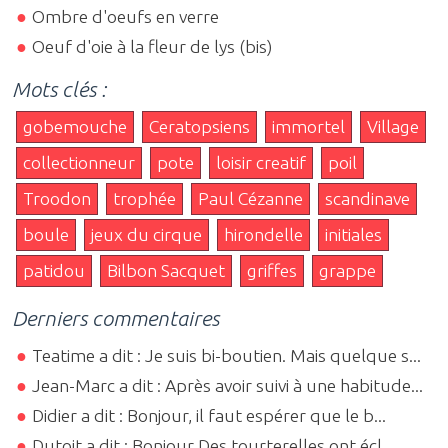
Ombre d'oeufs en verre
Oeuf d'oie à la fleur de lys (bis)
Mots clés :
gobemouche
Ceratopsiens
immortel
Village
collectionneur
pote
loisir creatif
poil
Troodon
trophée
Paul Cézanne
scandinave
boule
jeux du cirque
hirondelle
initiales
patidou
Bilbon Sacquet
griffes
grappe
Derniers commentaires
Teatime a dit : Je suis bi-boutien. Mais quelque s...
Jean-Marc a dit : Après avoir suivi à une habitude...
Didier a dit : Bonjour, il faut espérer que le b...
Dutoit a dit : Bonjour Des tourterelles ont écl...