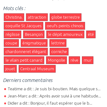
Mots clés :
Christina.
attraction
globe terrestre
coquille St Jacques
oeufs peints chinois
réglisse
Besançon
le dépit amoureux
été
coupe
énigmatique
lettrine
chardonneret élégant
corniche
le vilain petit canard
Mongolie
rêve
mur
jouet
Centraal Museum
Derniers commentaires
Teatime a dit : Je suis bi-boutien. Mais quelque s...
Jean-Marc a dit : Après avoir suivi à une habitude...
Didier a dit : Bonjour, il faut espérer que le b...