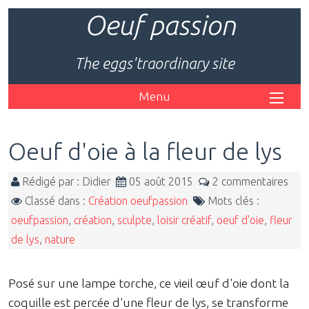
Oeuf passion
The eggs'traordinary site
Menu
Oeuf d'oie à la fleur de lys
Rédigé par : Didier
05 août 2015
2 commentaires
Classé dans :
Création oeufpassion
Mots clés :
oeufpassion
,
création
,
sculpte
,
loisir créatif
,
oeuf d'oie
,
fleur
de lys
,
nature
Posé sur une lampe torche, ce vieil œuf d'oie dont la
coquille est percée d'une fleur de lys, se transforme