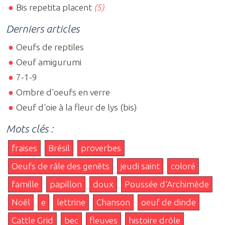
Bis repetita placent
(5)
Derniers articles
Oeufs de reptiles
Oeuf amigurumi
7-1-9
Ombre d'oeufs en verre
Oeuf d'oie à la fleur de lys (bis)
Mots clés :
fraises
Brésil
proverbes
Oeufs de râle des genêts
jeudi saint
coloré
famille
papillon
doux
Poussée d'Archimède
Noël
e
lettrine
Chanson
oeuf de dinde
Cattle Grid
bec
fleuves
histoire drôle