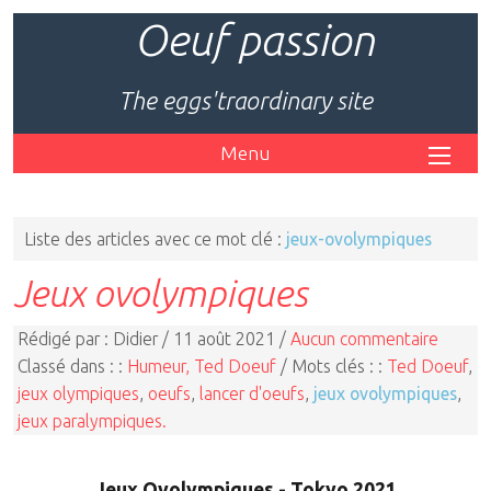
Oeuf passion
The eggs'traordinary site
Menu
Liste des articles avec ce mot clé :
jeux-ovolympiques
Jeux ovolympiques
Rédigé par : Didier / 11 août 2021 /
Aucun commentaire
Classé dans : :
Humeur, Ted Doeuf
/ Mots clés : :
Ted Doeuf
,
jeux olympiques
,
oeufs
,
lancer d'oeufs
,
jeux ovolympiques
,
jeux paralympiques.
Jeux Ovolympiques - Tokyo 2021