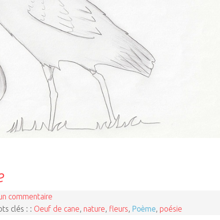
e
un commentaire
ts clés : :
Oeuf de cane
,
nature
,
fleurs
,
Poème
,
poésie