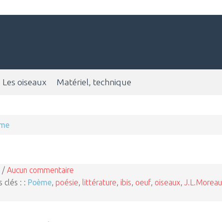
Les oiseaux
Matériel, technique
me
 /
Aucun commentaire
 clés : :
Poème
,
poésie
,
littérature
,
ibis
,
oeuf
,
oiseaux
,
J.L.Moreau