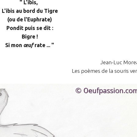
" L'ibis,
L'ibis au bord du Tigre
(ou de l'Euphrate)
Pondit puis se dit :
Bigre !
Si mon
œuf
rate ... "
Jean-Luc More
Les poèmes de la souris ve