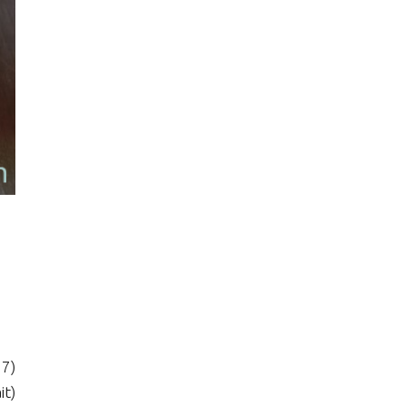
77)
it)