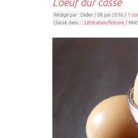
L'oeuf dur cassé
Rédigé par : Didier / 08 juin 2016 /
1 co
Classé dans : :
Littérature/histoire
/ Mots