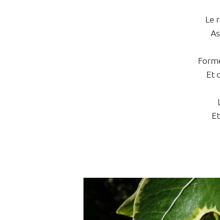
Le 
As
Forme
Et 
Et