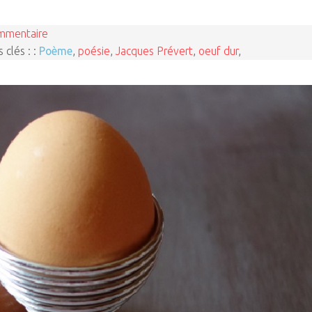
mmentaire
 clés : :
Poème
,
poésie
,
Jacques Prévert
,
oeuf dur
,