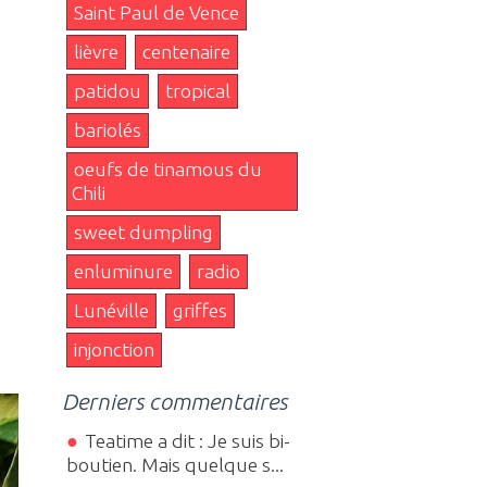
Saint Paul de Vence
lièvre
centenaire
patidou
tropical
bariolés
oeufs de tinamous du
Chili
sweet dumpling
enluminure
radio
Lunéville
griffes
injonction
Derniers commentaires
Teatime a dit : Je suis bi-
boutien. Mais quelque s...