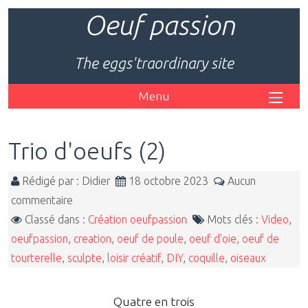
Oeuf passion
The eggs'traordinary site
Menu
Trio d'oeufs (2)
Rédigé par : Didier
18 octobre 2023
Aucun
commentaire
Classé dans :
Création oeufpassion
Mots clés :
Video
,
oeufpassion
,
creation
,
oeuf de poule
,
oeuf d'oie
,
oeuf de
tourterelle
,
sculpte
,
loisir créatif
,
DIY
,
coquille
,
oiseaux
Quatre en trois