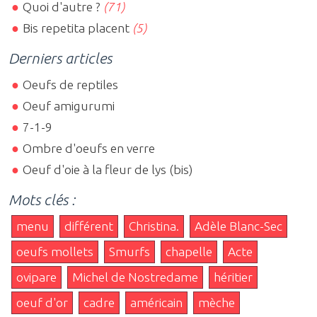
Quoi d'autre ?
(71)
Bis repetita placent
(5)
Derniers articles
Oeufs de reptiles
Oeuf amigurumi
7-1-9
Ombre d'oeufs en verre
Oeuf d'oie à la fleur de lys (bis)
Mots clés :
menu
différent
Christina.
Adèle Blanc-Sec
oeufs mollets
Smurfs
chapelle
Acte
ovipare
Michel de Nostredame
héritier
oeuf d'or
cadre
américain
mèche