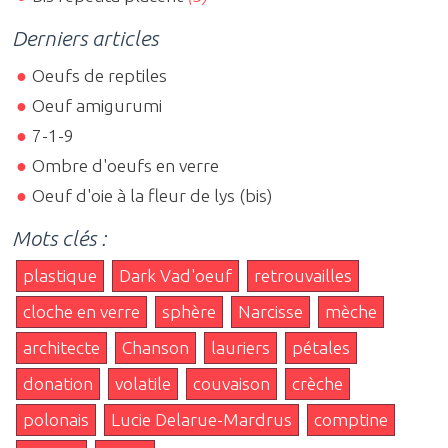
Derniers articles
Oeufs de reptiles
Oeuf amigurumi
7-1-9
Ombre d'oeufs en verre
Oeuf d'oie à la fleur de lys (bis)
Mots clés :
plastique
Dark Vad'oeuf
retrouvailles
cloche en verre
sphère
Narcisse
mèche
architecte
Chanson
lauriers
pétales
donation
volatile
couvaison
crèche
polonais
Lucie Delarue-Mardrus
comptine