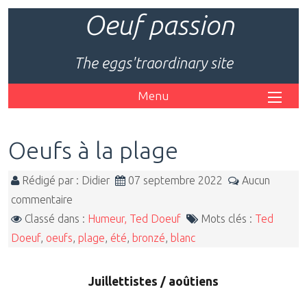
Oeuf passion
The eggs'traordinary site
Menu
Oeufs à la plage
Rédigé par : Didier
07 septembre 2022
Aucun
commentaire
Classé dans :
Humeur, Ted Doeuf
Mots clés :
Ted
Doeuf
,
oeufs
,
plage
,
été
,
bronzé
,
blanc
Juillettistes / aoûtiens