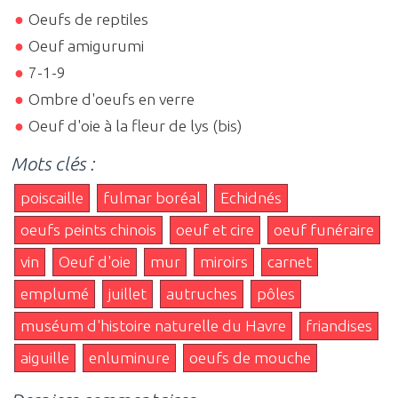
Oeufs de reptiles
Oeuf amigurumi
7-1-9
Ombre d'oeufs en verre
Oeuf d'oie à la fleur de lys (bis)
Mots clés :
poiscaille
fulmar boréal
Echidnés
oeufs peints chinois
oeuf et cire
oeuf funéraire
vin
Oeuf d'oie
mur
miroirs
carnet
emplumé
juillet
autruches
pôles
muséum d'histoire naturelle du Havre
friandises
aiguille
enluminure
oeufs de mouche