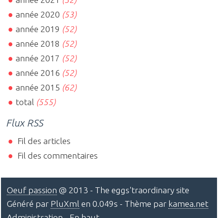
année 2020
(53)
année 2019
(52)
année 2018
(52)
année 2017
(52)
année 2016
(52)
année 2015
(62)
total
(555)
Flux RSS
Fil des articles
Fil des commentaires
Oeuf passion
@ 2013 - The eggs'traordinary site
Généré par
PluXml
en 0.049s - Thème par
kamea.net
Administration
-
En haut