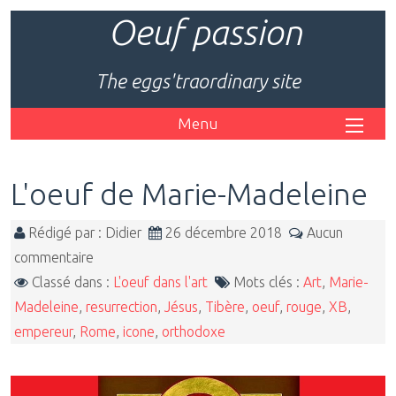
Oeuf passion
The eggs'traordinary site
Menu
L'oeuf de Marie-Madeleine
Rédigé par : Didier
26 décembre 2018
Aucun
commentaire
Classé dans :
L'oeuf dans l'art
Mots clés :
Art
,
Marie-
Madeleine
,
resurrection
,
Jésus
,
Tibère
,
oeuf
,
rouge
,
XB
,
empereur
,
Rome
,
icone
,
orthodoxe