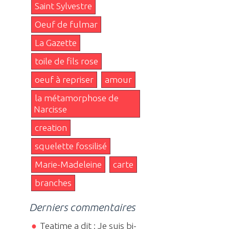
Saint Sylvestre
Oeuf de fulmar
La Gazette
toile de fils rose
oeuf à repriser
amour
la métamorphose de
Narcisse
creation
squelette fossilisé
Marie-Madeleine
carte
branches
Derniers commentaires
Teatime a dit : Je suis bi-