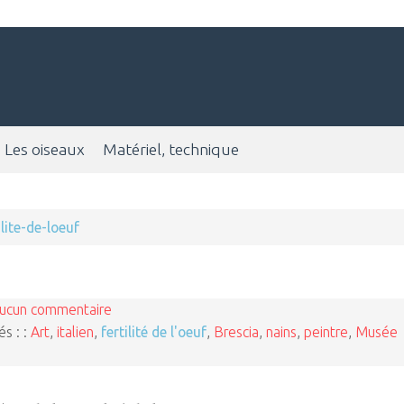
Les oiseaux
Matériel, technique
ilite-de-loeuf
ucun commentaire
és : :
Art
,
italien
,
fertilité de l'oeuf
,
Brescia
,
nains
,
peintre
,
Musée