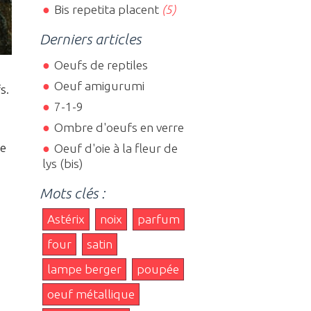
Bis repetita placent
(5)
Derniers articles
Oeufs de reptiles
Oeuf amigurumi
s.
7-1-9
Ombre d'oeufs en verre
re
Oeuf d'oie à la fleur de
lys (bis)
Mots clés :
Astérix
noix
parfum
four
satin
lampe berger
poupée
oeuf métallique