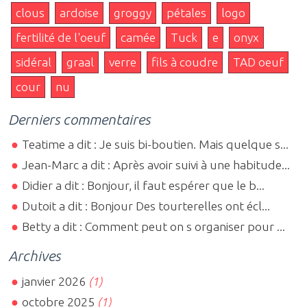
clous
ardoise
groggy
pétales
logo
fertilité de l'oeuf
camée
Tuck
e
onyx
sidéral
graal
verre
fils à coudre
TAD oeuf
cour
nu
Derniers commentaires
Teatime a dit : Je suis bi-boutien. Mais quelque s...
Jean-Marc a dit : Après avoir suivi à une habitude...
Didier a dit : Bonjour, il faut espérer que le b...
Dutoit a dit : Bonjour Des tourterelles ont écl...
Betty a dit : Comment peut on s organiser pour ...
Archives
janvier 2026
(1)
octobre 2025
(1)