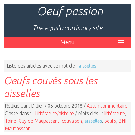
Oeuf passion
The eggs'traordinary site
Menu
Liste des articles avec ce mot clé :
aisselles
Oeufs couvés sous les
aisselles
Rédigé par : Didier / 03 octobre 2018 /
Aucun commentaire
Classé dans : :
Littérature/histoire
/ Mots clés : :
littérature
,
Toine
,
Guy de Maupassant
,
couvaison
,
aisselles
,
oeufs
,
BNF
,
Maupassant