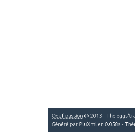
Oeuf passion
@ 2013 - The eggs'tra
Généré par
PluXml
en 0.058s - Th