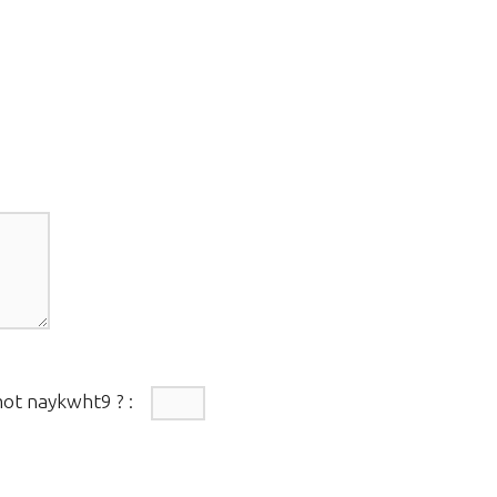
mot
naykwht9
?
: