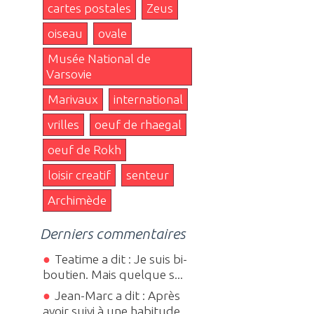
cartes postales
Zeus
oiseau
ovale
Musée National de
Varsovie
Marivaux
international
vrilles
oeuf de rhaegal
oeuf de Rokh
loisir creatif
senteur
Archimède
Derniers commentaires
Teatime a dit : Je suis bi-
boutien. Mais quelque s...
Jean-Marc a dit : Après
avoir suivi à une habitude...