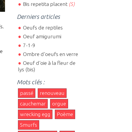
Bis repetita placent
(5)
Derniers articles
s.
Oeufs de reptiles
Oeuf amigurumi
7-1-9
re
Ombre d'oeufs en verre
Oeuf d'oie à la fleur de
lys (bis)
Mots clés :
passé
renouveau
cauchemar
orgue
wrecking egg
Poème
Smurfs