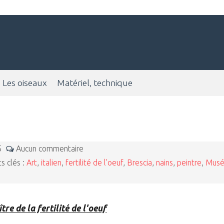
Les oiseaux
Matériel, technique
25
Aucun commentaire
s clés :
Art
,
italien
,
fertilité de l'oeuf
,
Brescia
,
nains
,
peintre
,
Mus
tre de la fertilité de l'oeuf