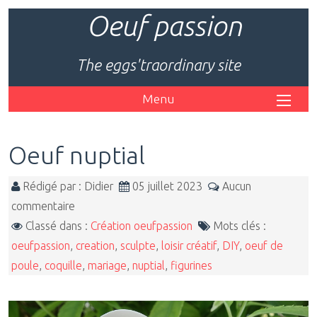
Oeuf passion
The eggs'traordinary site
Menu
Oeuf nuptial
Rédigé par : Didier
05 juillet 2023
Aucun
commentaire
Classé dans :
Création oeufpassion
Mots clés :
oeufpassion
,
creation
,
sculpte
,
loisir créatif
,
DIY
,
oeuf de
poule
,
coquille
,
mariage
,
nuptial
,
figurines