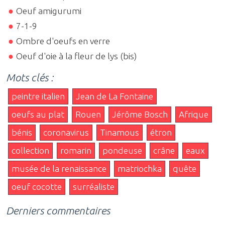
Oeuf amigurumi
7-1-9
Ombre d'oeufs en verre
Oeuf d'oie à la fleur de lys (bis)
Mots clés :
peintre italien
Jean de La Fontaine
oeufs au plat
Rouen
Jérôme Bosch
Afrique
bénis
coronavirus
Tinamous
étron
collection
romarin
pondeuse
crâne
eaux
musée de la renaissance
matriochka
quête
oeuf cocotte
surréaliste
Derniers commentaires