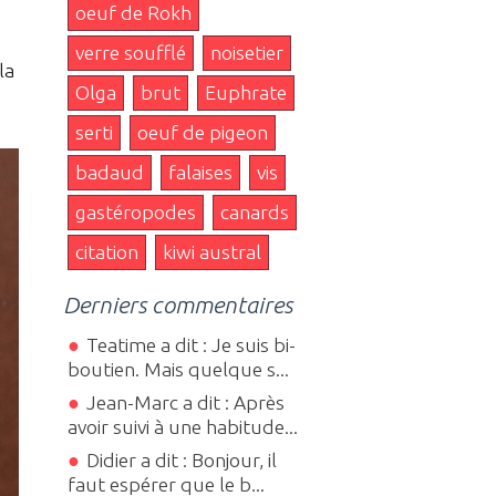
oeuf de Rokh
verre soufflé
noisetier
la
Olga
brut
Euphrate
serti
oeuf de pigeon
badaud
falaises
vis
gastéropodes
canards
citation
kiwi austral
Derniers commentaires
Teatime a dit : Je suis bi-
boutien. Mais quelque s...
Jean-Marc a dit : Après
avoir suivi à une habitude...
Didier a dit : Bonjour, il
faut espérer que le b...