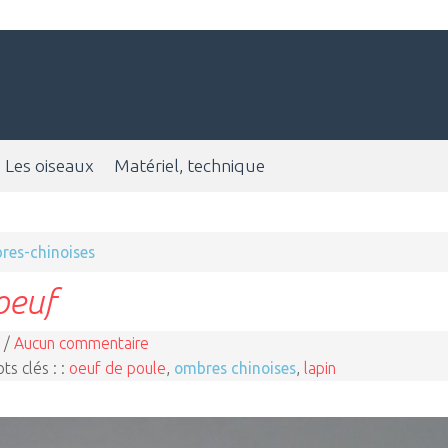
Les oiseaux
Matériel, technique
res-chinoises
oeuf
 /
Aucun commentaire
ts clés : :
oeuf de poule
,
ombres chinoises
,
lapin