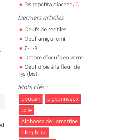
Bis repetita placent
(5)
Derniers articles
Oeufs de reptiles
Oeuf amigurumi
7-1-9
l
Ombre d'oeufs en verre
Oeuf d'oie à la fleur de
lys (bis)
Mots clés :
poussin
pigeonneaux
toile
Alphonse de Lamartine
ed
bling bling