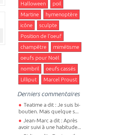
Halloween
poil
Martine
hymenoptère
icône
sculpte
Position de l'oeuf
champêtre
mimétisme
oeufs pour Noël
nombril
oeufs cassés
Lilliput
Marcel Proust
Derniers commentaires
Teatime a dit : Je suis bi-
boutien. Mais quelque s...
Jean-Marc a dit : Après
avoir suivi à une habitude...