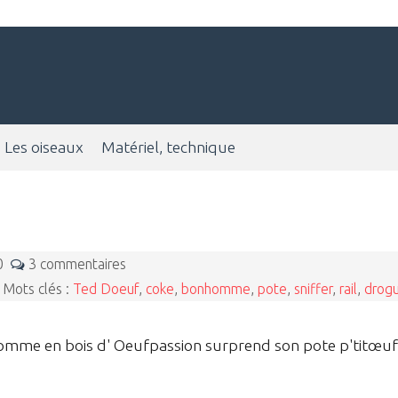
Les oiseaux
Matériel, technique
20
3 commentaires
Mots clés :
Ted Doeuf
,
coke
,
bonhomme
,
pote
,
sniffer
,
rail
,
drog
homme en bois d' Oeufpassion surprend son pote p'titœuf