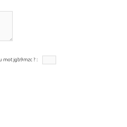
du mot
jgb9mzc
?
: