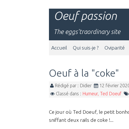
Oeuf passion
The eggs'traordinary site
Accueil
Qui suis-je ?
Oviparité
Oeuf à la "coke"
Rédigé par : Didier
12 février 20
Classé dans :
Humeur, Ted Doeuf
Ce jour où Ted Doeuf, le petit bon
sniffant deux rails de coke !...