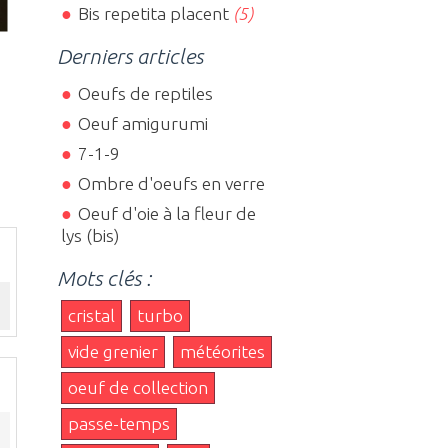
Bis repetita placent
(5)
Derniers articles
Oeufs de reptiles
Oeuf amigurumi
7-1-9
Ombre d'oeufs en verre
Oeuf d'oie à la fleur de
lys (bis)
Mots clés :
cristal
turbo
vide grenier
météorites
oeuf de collection
passe-temps