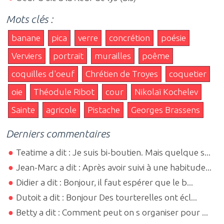
Mots clés :
banane
pica
verre
concrétion
poésie
Verviers
portrait
murailles
poême
coquilles d'oeuf
Chrétien de Troyes
coquetier
oie
Théodule Ribot
cour
Nikolaï Kochelev
Sainte
agricole
Pistache
Georges Brassens
Derniers commentaires
Teatime a dit : Je suis bi-boutien. Mais quelque s...
Jean-Marc a dit : Après avoir suivi à une habitude...
Didier a dit : Bonjour, il faut espérer que le b...
Dutoit a dit : Bonjour Des tourterelles ont écl...
Betty a dit : Comment peut on s organiser pour ...