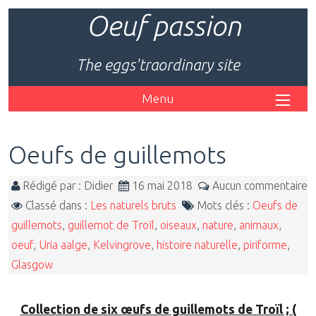
Oeuf passion
The eggs'traordinary site
Menu
Oeufs de guillemots
Rédigé par : Didier
16 mai 2018
Aucun commentaire
Classé dans :
Les naturels bruts
Mots clés :
Oeufs de
guillemots
,
guillemot de Troïl
,
oiseaux
,
nature
,
animaux
,
oeuf
,
Uria aalge
,
Kelvingrove
,
histoire naturelle
,
piriforme
,
Glasgow
Collection de six œufs de guillemots de Troïl ; (