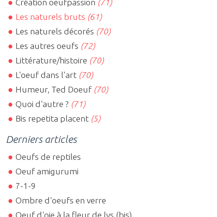
Création oeufpassion
(71)
Les naturels bruts
(61)
Les naturels décorés
(70)
Les autres oeufs
(72)
Littérature/histoire
(70)
L'oeuf dans l'art
(70)
Humeur, Ted Doeuf
(70)
Quoi d'autre ?
(71)
Bis repetita placent
(5)
Derniers articles
Oeufs de reptiles
Oeuf amigurumi
7-1-9
Ombre d'oeufs en verre
Oeuf d'oie à la fleur de lys (bis)