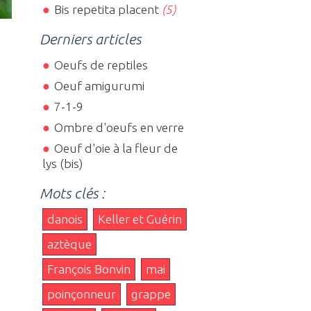
Bis repetita placent
(5)
Derniers articles
Oeufs de reptiles
Oeuf amigurumi
7-1-9
Ombre d'oeufs en verre
Oeuf d'oie à la fleur de
lys (bis)
Mots clés :
danois
Keller et Guérin
aztèque
François Bonvin
mai
poinçonneur
grappe