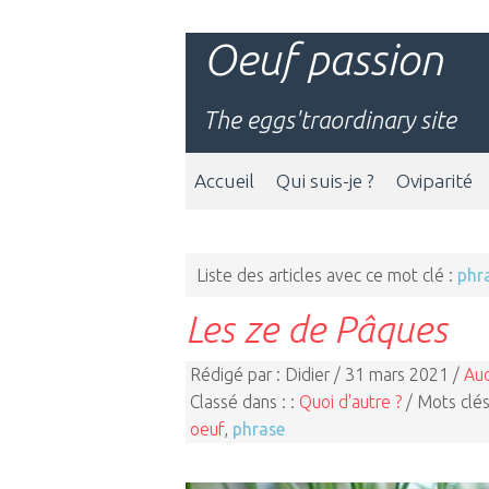
Oeuf passion
The eggs'traordinary site
Accueil
Qui suis-je ?
Oviparité
Liste des articles avec ce mot clé :
phr
Les ze de Pâques
Rédigé par : Didier / 31 mars 2021 /
Au
Classé dans : :
Quoi d'autre ?
/ Mots clés
oeuf
,
phrase