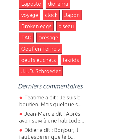
Laposte
diorama
voyage
clock
Japon
Broken eggs
oiseau
TAD
présage
Oeuf en Ternois
oeufs et chats
lakrids
J.L.D. Schroeder
Derniers commentaires
Teatime a dit : Je suis bi-
boutien. Mais quelque s...
Jean-Marc a dit : Après
avoir suivi à une habitude...
Didier a dit : Bonjour, il
faut espérer que le b...