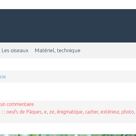
Les oiseaux
Matériel, technique
ase
cun commentaire
 : :
oeufs de Pâques
,
e
,
ze
,
énigmatique
,
cacher
,
extérieur
,
photo
,