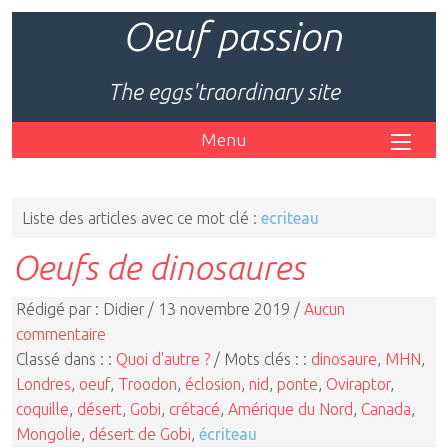
Oeuf passion
The eggs'traordinary site
Menu
Liste des articles avec ce mot clé :
ecriteau
Oeufs de dinosaures
Rédigé par : Didier / 13 novembre 2019 /
Aucun
commentaire
Classé dans : :
Quoi d'autre ?
/ Mots clés : :
dinosaure
,
MHN
,
Londres
,
oeuf
,
Troodon
,
éclosion
,
nid
,
ponte
,
Oviraptor
,
coquille
,
désert
,
Gobi
,
crétacé
,
Amérique du Nord
,
Canada
,
Mongolie
,
désert de Gobi
,
écriteau