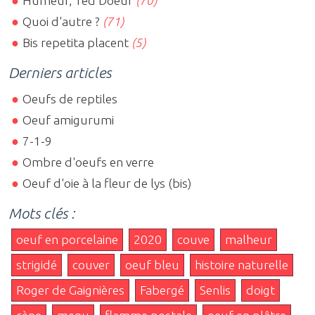
Humeur, Ted Doeuf
(70)
Quoi d'autre ?
(71)
Bis repetita placent
(5)
Derniers articles
Oeufs de reptiles
Oeuf amigurumi
7-1-9
Ombre d'oeufs en verre
Oeuf d'oie à la fleur de lys (bis)
Mots clés :
oeuf en porcelaine
2020
couve
malheur
strigidé
couver
oeuf bleu
histoire naturelle
Roger de Gaignières
Fabergé
Senlis
doigt