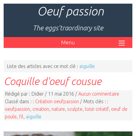
Oeuf passion
The eggs'traordinary site
Menu
Liste des articles avec ce mot clé :
aiguille
Coquille d'oeuf cousue
Rédigé par : Didier / 11 mai 2016 /
Aucun commentaire
Classé dans : :
Création oeufpassion
/ Mots clés : :
oeufpassion
,
creation
,
nature
,
sculpte
,
loisir créatif
,
oeuf de
poule
,
fil
,
aiguille