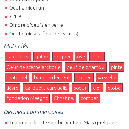
Oeuf amigurumi
7-1-9
Ombre d'oeufs en verre
Oeuf d'oie à la fleur de lys (bis)
Mots clés :
calendrier
galon
soigner
ove
voler
Oeuf de sterne arctique
oeuf de tinamou
pinte
maternel
bombardement
portée
vaisselle
lièvre
Carduelis carduelis
soeur
clef
globe
fondation Maeght
Christina.
combat
Derniers commentaires
Teatime a dit : Je suis bi-boutien. Mais quelque s...