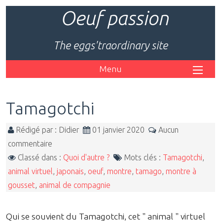
Oeuf passion
The eggs'traordinary site
Menu
Tamagotchi
Rédigé par : Didier
01 janvier 2020
Aucun
commentaire
Classé dans :
Quoi d'autre ?
Mots clés :
Tamagotchi
,
animal virtuel
,
japonais
,
oeuf
,
montre
,
tamago
,
montre à
gousset
,
animal de compagnie
Qui se souvient du Tamagotchi, cet " animal " virtuel