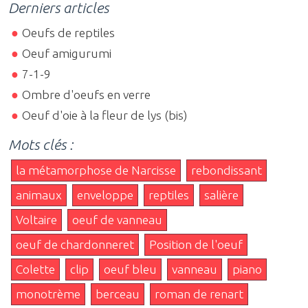
Derniers articles
Oeufs de reptiles
Oeuf amigurumi
7-1-9
Ombre d'oeufs en verre
Oeuf d'oie à la fleur de lys (bis)
Mots clés :
la métamorphose de Narcisse
rebondissant
animaux
enveloppe
reptiles
salière
Voltaire
oeuf de vanneau
oeuf de chardonneret
Position de l'oeuf
Colette
clip
oeuf bleu
vanneau
piano
monotrème
berceau
roman de renart