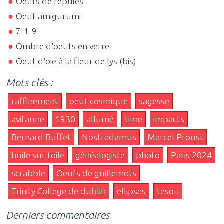
Oeufs de reptiles
Oeuf amigurumi
7-1-9
Ombre d'oeufs en verre
Oeuf d'oie à la fleur de lys (bis)
Mots clés :
raffinement
oeuf cosmique
sagesse
avifaune
1930
allumé
time
impacts
Bernard Buffet
Nostradamus
Marcel Proust
huile sur toile
généalogiste
photo
Paris 2024
scrabble
Oeufs de guillemots
Trinity College de dublin
ellipses
tesori
Derniers commentaires