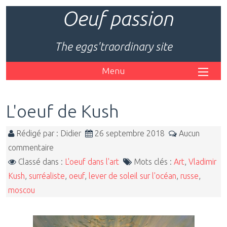
Oeuf passion
The eggs'traordinary site
Menu
L'oeuf de Kush
Rédigé par : Didier
26 septembre 2018
Aucun
commentaire
Classé dans :
L'oeuf dans l'art
Mots clés :
Art
,
Vladimir
Kush
,
surréaliste
,
oeuf
,
lever de soleil sur l'océan
,
russe
,
moscou