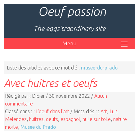
Oeuf passion
The eggs'traordinary site
Menu
Liste des articles avec ce mot clé :
musee-du-prado
Avec huîtres et oeufs
Rédigé par : Didier / 30 novembre 2022 /
Aucun
commentaire
Classé dans : :
L'oeuf dans l'art
/ Mots clés : :
Art
,
Luis
Melendez
,
huîtres
,
oeufs
,
espagnol
,
huile sur toile
,
nature
morte
,
Musée du Prado