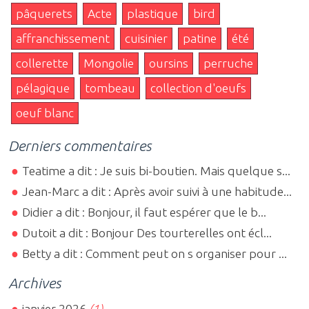
pâquerets
Acte
plastique
bird
affranchissement
cuisinier
patine
été
collerette
Mongolie
oursins
perruche
pélagique
tombeau
collection d'oeufs
oeuf blanc
Derniers commentaires
Teatime a dit : Je suis bi-boutien. Mais quelque s...
Jean-Marc a dit : Après avoir suivi à une habitude...
Didier a dit : Bonjour, il faut espérer que le b...
Dutoit a dit : Bonjour Des tourterelles ont écl...
Betty a dit : Comment peut on s organiser pour ...
Archives
janvier 2026
(1)