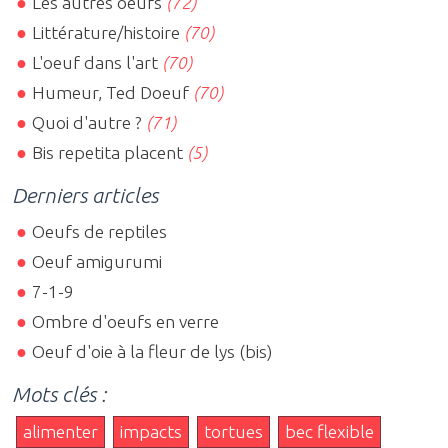
Les autres oeufs
(72)
Littérature/histoire
(70)
L'oeuf dans l'art
(70)
Humeur, Ted Doeuf
(70)
Quoi d'autre ?
(71)
Bis repetita placent
(5)
Derniers articles
Oeufs de reptiles
Oeuf amigurumi
7-1-9
Ombre d'oeufs en verre
Oeuf d'oie à la fleur de lys (bis)
Mots clés :
alimenter
impacts
tortues
bec flexible