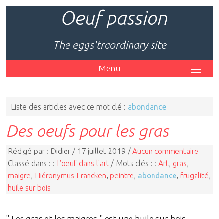
Oeuf passion
The eggs'traordinary site
Menu
Liste des articles avec ce mot clé :
abondance
Des oeufs pour les gras
Rédigé par : Didier / 17 juillet 2019 /
Aucun commentaire
Classé dans : :
L'oeuf dans l'art
/ Mots clés : :
Art
,
gras
,
maigre
,
Hiéronymus Francken
,
peintre
,
abondance
,
frugalité
,
huile sur bois
" Les gras et les maigres " est une huile sur bois