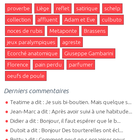
proverbe
Liège
reflet
satirique
schelp
collection
affluent
Adam et Eve
culbuto
noces de rubis
Metaponte
Brassens
jeux paralympiques
agreste
Ecorché anatomique
Giuseppe Gambarini
Florence
pain perdu
parfumer
oeufs de poule
Derniers commentaires
Teatime a dit : Je suis bi-boutien. Mais quelque s...
Jean-Marc a dit : Après avoir suivi à une habitude...
Didier a dit : Bonjour, il faut espérer que le b...
Dutoit a dit : Bonjour Des tourterelles ont écl...
Betty a dit : Comment peut on s organiser pour ...