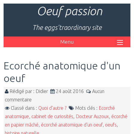
Oeuf passion
The eggs'traordinary site
Menu
Ecorché anatomique d'un
oeuf
Rédigé par : Didier
24 août 2016
Aucun
commentaire
Classé dans :
Quoi d'autre ?
Mots clés :
Ecorché
anatomique
,
cabinet de curiosités
,
Docteur Auzoux
,
écorché
en papier mâché
,
écorché anatomique d'un oeuf
,
oeufs
,
histoire naturelle