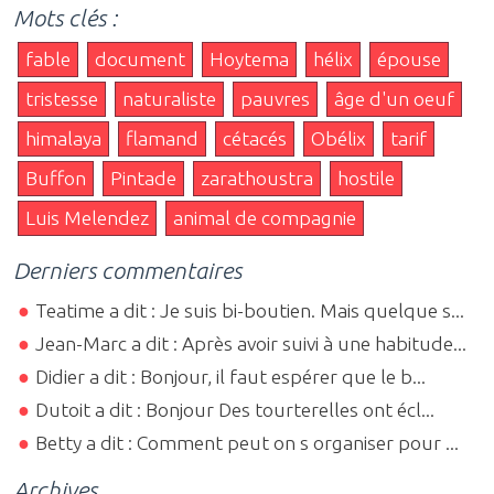
Mots clés :
fable
document
Hoytema
hélix
épouse
tristesse
naturaliste
pauvres
âge d'un oeuf
himalaya
flamand
cétacés
Obélix
tarif
Buffon
Pintade
zarathoustra
hostile
Luis Melendez
animal de compagnie
Derniers commentaires
Teatime a dit : Je suis bi-boutien. Mais quelque s...
Jean-Marc a dit : Après avoir suivi à une habitude...
Didier a dit : Bonjour, il faut espérer que le b...
Dutoit a dit : Bonjour Des tourterelles ont écl...
Betty a dit : Comment peut on s organiser pour ...
Archives