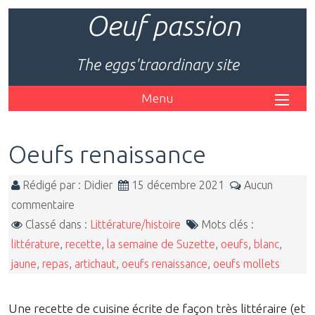
Oeuf passion
The eggs'traordinary site
Menu
Oeufs renaissance
Rédigé par : Didier
15 décembre 2021
Aucun
commentaire
Classé dans :
Littérature/histoire
Mots clés :
littérature
,
recette
,
la semaine de Suzette
,
oeufs
,
blanc
,
jaune
,
repas
,
artichaut
,
oeufs renaissance
,
oeufs mollets
Une recette de cuisine écrite de façon très littéraire (et