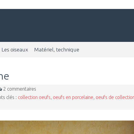
Les oiseaux
Matériel, technique
ne
2 commentaires
s clés :
collection oeufs
,
oeufs en porcelaine
,
oeufs de collectio