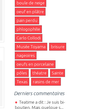
boule de neige
oeuf en plâtre
pain perdu
phlogophilie
Carlo Collodi
Musée Toyama
brisure
nageoires
oeufs en porcelaine
pôles
théatre
Sainte
Texas
raisins de mer
Derniers commentaires
Teatime a dit : Je suis bi-
boutien. Mais quelque s...