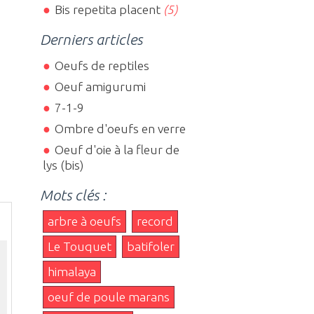
Bis repetita placent
(5)
Derniers articles
Oeufs de reptiles
Oeuf amigurumi
7-1-9
Ombre d'oeufs en verre
Oeuf d'oie à la fleur de
lys (bis)
Mots clés :
arbre à oeufs
record
Le Touquet
batifoler
himalaya
oeuf de poule marans