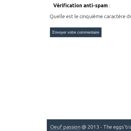
Vérification anti-spam
:
Quelle est le
cinquième
caractère 
Oeuf passion
@ 2013 - The eggs'tra