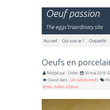
Oeuf passion
The eggs'traordinary site
Accueil
Qui suis-je ?
Oviparité
Oeufs en porcelai
Rédigé par : Didier
30 mai 2018
Classé dans :
Les autres oeufs
Mot
écrins
,
boites à bijoux