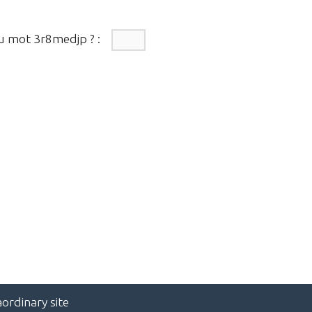
du mot
3r8medjp
?
:
ordinary site