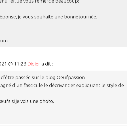
dentifier. Je vous remercie beaucoup!
réponse, je vous souhaite une bonne journée.
com
2021 @ 11:23
Didier
a dit :
 d'être passée sur le blog Oeufpassion
é d'un fascicule le décrivant et expliquant le style de
fs si je vois une photo.