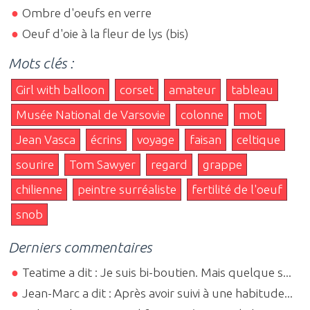
Ombre d'oeufs en verre
Oeuf d'oie à la fleur de lys (bis)
Mots clés :
Girl with balloon
corset
amateur
tableau
Musée National de Varsovie
colonne
mot
Jean Vasca
écrins
voyage
faisan
celtique
sourire
Tom Sawyer
regard
grappe
chilienne
peintre surréaliste
fertilité de l'oeuf
snob
Derniers commentaires
Teatime a dit : Je suis bi-boutien. Mais quelque s...
Jean-Marc a dit : Après avoir suivi à une habitude...