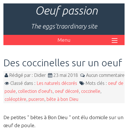
Oeuf passion
The eggs'traordinary site
Menu
Des coccinelles sur un oeuf
Rédigé par : Didier
23 mai 2018
Aucun commentaire
Classé dans :
Les naturels décorés
Mots clés :
oeuf de
poule
,
collection d'oeufs
,
oeuf décoré
,
coccinelle
,
coléoptère
,
puceron
,
bête à bon Dieu
De petites " bêtes à Bon Dieu " ont élu domicile sur un
œuf de poule.