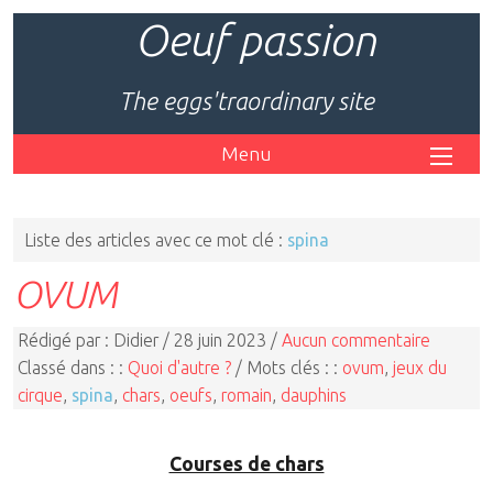
Oeuf passion
The eggs'traordinary site
Menu
Liste des articles avec ce mot clé :
spina
OVUM
Rédigé par : Didier / 28 juin 2023 /
Aucun commentaire
Classé dans : :
Quoi d'autre ?
/ Mots clés : :
ovum
,
jeux du
cirque
,
spina
,
chars
,
oeufs
,
romain
,
dauphins
Courses de chars