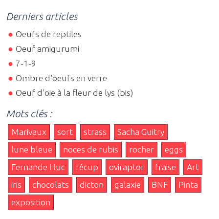
Derniers articles
Oeufs de reptiles
Oeuf amigurumi
7-1-9
Ombre d'oeufs en verre
Oeuf d'oie à la fleur de lys (bis)
Mots clés :
Marivaux
sort
strass
Sacha Guitry
lune bleue
noces de rubis
rocher
eggs
Fernande Huc
récup
oviraptor
fraise
Art
iris
chocolats
dicton
galaxie
BNF
Pinta
exposition