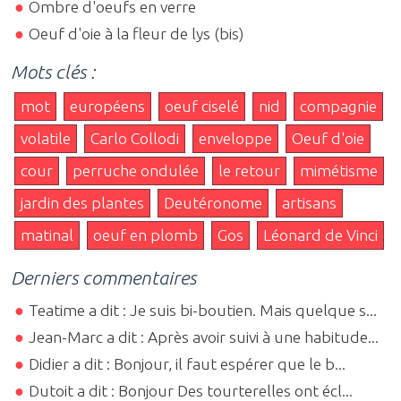
Ombre d'oeufs en verre
Oeuf d'oie à la fleur de lys (bis)
Mots clés :
mot
européens
oeuf ciselé
nid
compagnie
volatile
Carlo Collodi
enveloppe
Oeuf d'oie
cour
perruche ondulée
le retour
mimétisme
jardin des plantes
Deutéronome
artisans
matinal
oeuf en plomb
Gos
Léonard de Vinci
Derniers commentaires
Teatime a dit : Je suis bi-boutien. Mais quelque s...
Jean-Marc a dit : Après avoir suivi à une habitude...
Didier a dit : Bonjour, il faut espérer que le b...
Dutoit a dit : Bonjour Des tourterelles ont écl...