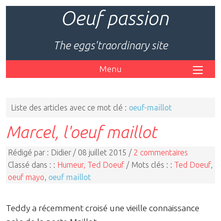
Oeuf passion
The eggs'traordinary site
Menu
Liste des articles avec ce mot clé :
oeuf-maillot
Marcel, l'oeuf maillot
Rédigé par : Didier / 08 juillet 2015 /
2 commentaires
Classé dans : :
Humeur, Ted Doeuf
/ Mots clés : :
Ted Doeuf
,
oeuf mayo
,
oeuf maillot
Teddy a récemment croisé une vieille connaissance