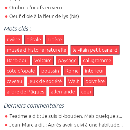
Ombre d'oeufs en verre
Oeuf d'oie à la fleur de lys (bis)
Mots clés :
rivière
pétale
Tibère
musée d'histoire naturelle
le vilain petit canard
Barbidou
Voltaire
paysage
calligramme
côte d'opale
poussin
Rome
intérieur
caveau
jeux de société
Walt
poivrière
arbre de Pâques
allemande
cour
Derniers commentaires
Teatime a dit : Je suis bi-boutien. Mais quelque s...
Jean-Marc a dit : Après avoir suivi à une habitude...