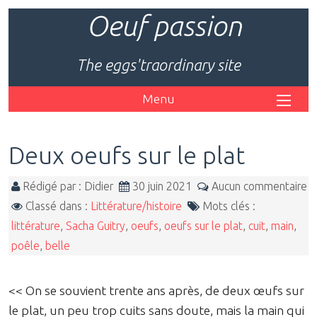
Oeuf passion
The eggs'traordinary site
Menu
Deux oeufs sur le plat
Rédigé par : Didier
30 juin 2021
Aucun commentaire
Classé dans :
Littérature/histoire
Mots clés :
littérature
,
Sacha Guitry
,
oeufs
,
oeufs sur le plat
,
cuit
,
main
,
poêle
,
belle
<< On se souvient trente ans après, de deux œufs sur
le plat, un peu trop cuits sans doute, mais la main qui